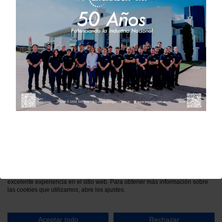
Rectas – STIA
Política de Privacidad
Política de Cookies
Aviso Legal
Política de privacidad
Utilizamos cookies
Podemos utilizarlas para el análisis de los datos de nuestros visitantes, para
mejorar nuestro sitio web, mostrar contenido personalizado y brindarle una
excelente experiencia en el sitio web. Para obtener más información sobre
las cookies que utilizamos, abre los ajustes.
Aceptar todo
Rechazar