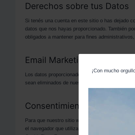
Derechos sobre tus Datos
Si tenés una cuenta en este sitio o has dejado c
datos que nos hayas proporcionado. También pod
obligados a mantener para fines administrativos,
Email Marketing
¡Con mucho orgull
Los datos proporcionados serán utilizados para
sean eliminados de nuestra base de datos o re
Consentimiento para el uso
Para que nuestro sitio web funcione correctamen
el navegador que utilizas para acceder a nuestr