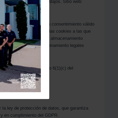
8 DH, Amsterdam, Países Bajos. Sitio web:
 posibilidad de obtener tu consentimiento válido
poder activar sólo aquellas cookies a las que
 que expira el periodo de almacenamiento
rminados periodos de almacenamiento legales
l para ello es el artículo 6(1)(c) del
la ley de protección de datos, que garantiza
es y en cumplimiento del GDPR.