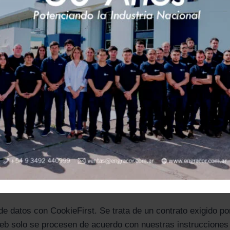
or Digital Data Solutions BV, Plantage Middenlaan 42a, 101
 una conexión con el servidor de CookieFirstpara darnos la
ción, CookieFirst almacena una cookie en tu navegador para 
o adecuadamente. Los datos procesados se almacenan hasta
 de los datos. A pesar de lo anterior, pueden aplicarse dete
ento legalmente requerido para el uso de cookies. La base lega
DPR).
de datos
datos con CookieFirst. Se trata de un contrato exigido por 
o web solo se procesen de acuerdo con nuestras instruccion