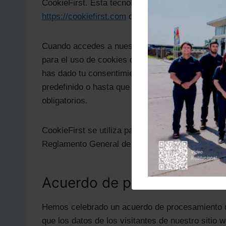
CookieFirst. Esta tecnología es proporcionada p
https://cookiefirst.com
denominado CookieFirst.
Cuando accedes a nuestro sitio web, se establece
para el uso de cookies determinadas. A continua
has dado tu consentimiento y para documentarl
predefinido o hasta que solicites la eliminación
obligatorios.
CookieFirst se utiliza para obtener el consentimi
Reglamento General de Protección de Datos (G
Acuerdo de procesamiento 
Hemos celebrado un acuerdo de procesamiento de 
que los datos de los visitantes de nuestro siti