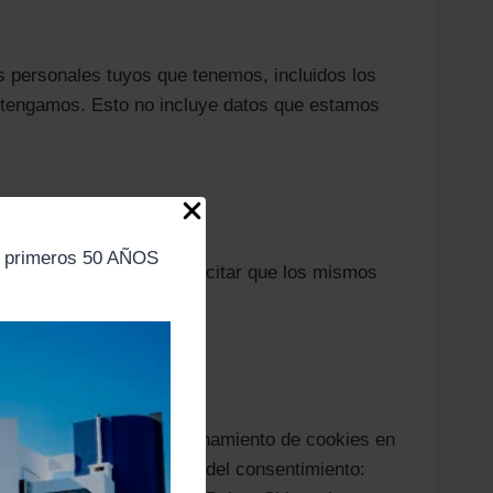
os personales tuyos que tenemos, incluidos los
e tengamos. Esto no incluye datos que estamos
s primeros 50 AÑOS
aforma Brevo. Podés solicitar que los mismos
as.
o para el uso y el almacenamiento de cookies en
na plataforma de gestión del consentimiento: