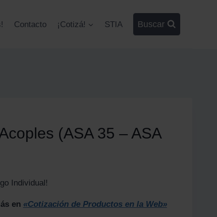
Buscar
!
Contacto
¡Cotizá!
STIA
 Acoples (ASA 35 – ASA
o Individual!
más en
«Cotización de Productos en la Web»