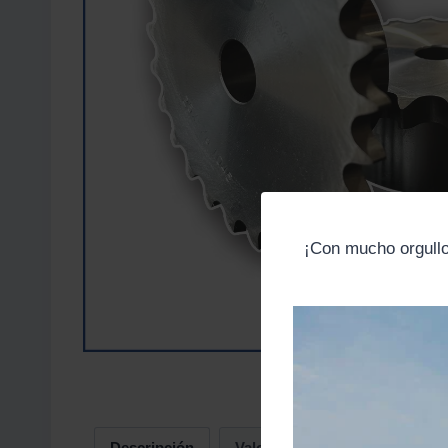
¡Con mucho orgull
Descripción
Valoraciones (0)