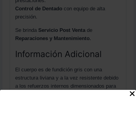
prestaciones.
Control de Dentado
con equipo de alta
precisión.
Se brinda
Servicio Post Venta
de
Reparaciones y Mantenimiento.
Información Adicional
El cuerpo es de fundición gris con una
estructura liviana y a la vez resistente debido
a los refuerzos internos dimensionados para
soportar las exigencias para las cuales han
sido concebidos.
El
dentado
de estos engranajes es
controlado con equipos de alta precisión
con el fin de asegurar el engrane correcto de