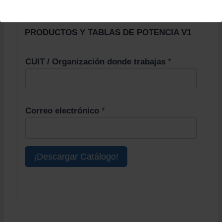
DIMENSIONES Y POTENCIAS SERIE CX
sumado al
CATÁLOGO GENERAL DE
PRODUCTOS Y TABLAS DE POTENCIA V1
CUIT / Organización donde trabajas
*
Correo electrónico
*
¡Descargar Catálogo!